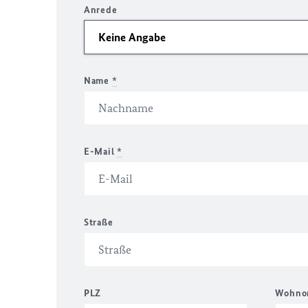
Anrede
Name
*
E-Mail
*
Straße
PLZ
Wohno