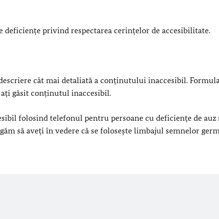
 deficiențe privind respectarea cerințelor de accesibilitate.
escriere cât mai detaliată a conținutului inaccesibil. Formul
ți găsit conținutul inaccesibil.
sibil folosind telefonul pentru persoane cu deficiențe de auz 
 rugăm să aveți în vedere că se folosește limbajul semnelor ger