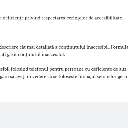
 deficiențe privind respectarea cerințelor de accesibilitate.
escriere cât mai detaliată a conținutului inaccesibil. Formul
ți găsit conținutul inaccesibil.
sibil folosind telefonul pentru persoane cu deficiențe de auz 
 rugăm să aveți în vedere că se folosește limbajul semnelor ger