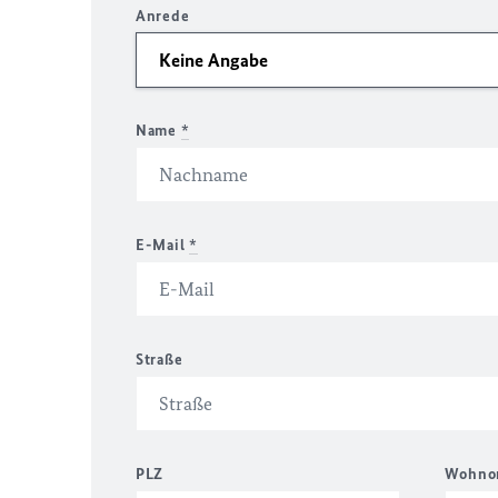
Anrede
Name
*
E-Mail
*
Straße
PLZ
Wohno