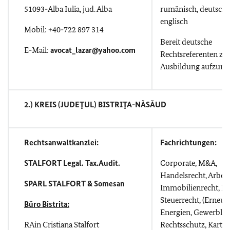
51093-Alba Iulia, jud. Alba
rumänisch, deutsch,
englisch
Mobil: +40-722 897 314
Bereit deutsche
E-Mail:
avocat_lazar@yahoo.com
Rechtsreferenten zu
Ausbildung aufzun
2.) KREIS (JUDEŢUL) BISTRIŢA-NĂSĂUD
Rechtsanwaltkanzlei:
Fachrichtungen:
STALFORT Legal. Tax.Audit.
Corporate, M&A,
Handelsrecht, Arbeit
SPARL STALFORT & Somesan
Immobilienrecht, Ba
Steuerrecht, (Erneue
Büro Bistrita:
Energien, Gewerblic
RAin Cristiana Stalfort
Rechtsschutz, Kartell