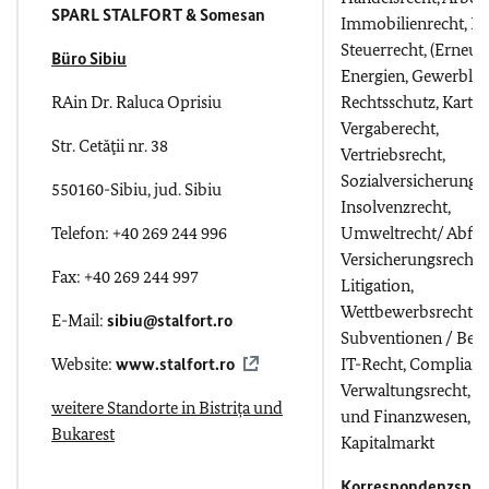
SPARL STALFORT & Somesan
Immobilienrecht, Ba
Steuerrecht, (Erneue
Büro Sibiu
Energien, Gewerblic
RAin Dr. Raluca Oprisiu
Rechtsschutz, Kartell
Vergaberecht,
Str. Cetăţii nr. 38
Vertriebsrecht,
Sozialversicherung,
550160-Sibiu, jud. Sibiu
Insolvenzrecht,
Telefon: +40 269 244 996
Umweltrecht/ Abfall
Versicherungsrecht,
Fax: +40 269 244 997
Litigation,
Wettbewerbsrecht,
E-Mail:
sibiu@stalfort.ro
Subventionen / Beihi
Website:
www.stalfort.ro
IT-Recht, Complianc
Verwaltungsrecht, B
weitere Standorte in Bistri
ța
und
und Finanzwesen,
Bukarest
Kapitalmarkt
Korrespondenzspra