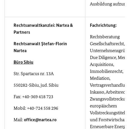
Ausbildung aufzun
Rechtsanwaltkanzlei: Nartea &
Fachrichtung:
Partners
Rechtsberatung
Rechtsanwalt Ştefan-Florin
Gesellschaftsrecht,
Nartea
Unternehmensgrün
Due Diligence, Merg
Büro Sibiu
Acquisitions,
Immobilienrecht,
Str. Spartacus nr. 13A
Mediation,
550282-Sibiu, jud. Sibiu
Vertragsverhandlung
Inkasso, Arbeitsrecht
Fax: +40-369 418 723
Zwangsvollstreckun
europäischem
Mobil: +40-724 558 296
Vollstreckungstitel,
Mail:
office@nartea.ro
und Forstwirtschafts
Erneuerbare Energie