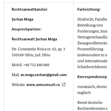
Rechtsanwaltkanzlei:
Fachrichtung:
Şerban
Moga
Strafrecht, Familienr
Betreibung von
Ansprechpartner:
Forderungen, Immob
Vertragsverhandlung
Rechtsanwalt Șerban Moga
Zwangsvollstreckung
Str. Constantin Noica nr. 62, ap. 3
Prozessführung
550169-Sibiu, jud. Sibiu
(insbesondere in nat
und internationalen
Mobil: +40 752 840 060
Schiedsverfahren)
Mail:
av.moga.serban@gmail.com
Korrespondenzspra
Website:
www.avmconsult.ro
rumänisch, deutsch,
englisch
Bereit deutsche
Rechtsreferenten zu