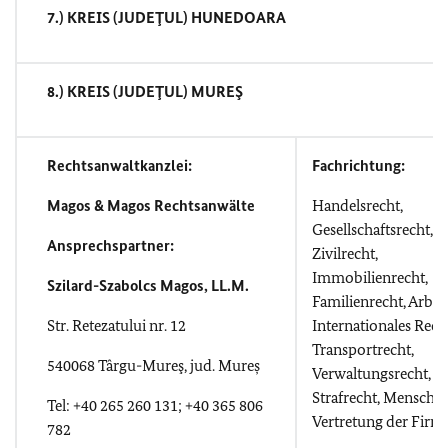
7.) KREIS (JUDEŢUL) HUNEDOARA
8.) KREIS (JUDEŢUL) MUREŞ
Rechtsanwaltkanzlei:
Fachrichtung:
Magos & Magos Rechtsanwälte
Handelsrecht,
Gesellschaftsrecht,
Ansprechspartner:
Zivilrecht,
Immobilienrecht,
Szilard-Szabolcs Magos, LL.M.
Familienrecht, Arbeit
Str. Retezatului nr. 12
Internationales Rech
Transportrecht,
540068 Târgu-Mureş, jud. Mureș
Verwaltungsrecht,
Strafrecht, Menschen
Tel: +40 265 260 131;
+40 365 806
Vertretung der Firm
782