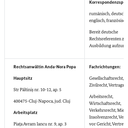
Korrespondenzspra
rumänisch, deutsch,
englisch, französisch
Bereit deutsche
Rechtsreferenten zu
Ausbildung aufzun
Rechtsanwältin Anda-Nora Popa
Fachrichtungen:
Hauptsitz
Gesellschaftsrecht,
Zivilrecht
,
Vertragsre
Str P
ăltiniș nr. 10-12, ap. 5
Arbeitsrecht,
400475-Cluj-Napoca, jud. Cluj
Wirtschaftsrecht,
Verkehrsrecht, Mietr
Arbeitsplatz
Insolvenzrecht, Vert
Piața Avram Iancu nr. 9, ap. 3
vor Gericht, Vertret