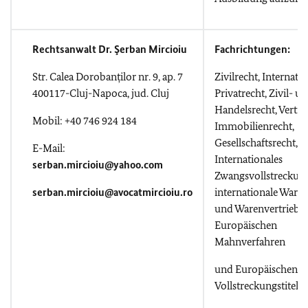
Rechtsanwalt Dr. Şerban Mircioiu
Fachrichtungen:
Str. Calea Dorobanților nr. 9, ap. 7
Zivilrecht
,
Internatio
400117-Cluj-Napoca, jud. Cluj
Privatrecht
,
Zivil
- u
Handelsrecht
,
Vertra
Mobil: +40 746 924 184
Immobilienrecht
,
Gesellschaftsrecht,
E-Mail:
Internationales
serban.mircioiu@yahoo.com
Zwangsvollstreckung
serban.mircioiu@avocatmircioiu.ro
internationale Ware
und Warenvertrieb,
Europäischen
Mahnverfahren
und Europäischen
Vollstreckungstitel