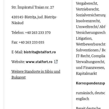
Vergaberecht,
Str. Împăratul Traian nr. 27
Vertriebsrecht,
Sozialversicherung,
420145-Bistriţa, jud. Bistriţa-
Insolvenzrecht,
Năsăud
Umweltrecht/ Abfall
Telefon: +40 263 233 370
Versicherungsrecht,
Litigation,
Fax: +40 263 233 035
Wettbewerbsrecht,
Subventionen / Beihi
E-Mail:
bistrita@stalfort.ro
IT-Recht, Complianc
Website:
www.stalfort.ro
Verwaltungsrecht, B
und Finanzwesen,
Weitere Standorte in Sibiu und
Kapitalmarkt
Bukarest
Korrespondenzspra
rumänisch, deutsch,
englisch
Bereit deutsche