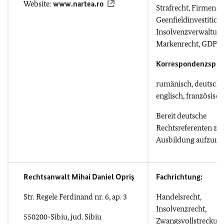
Website:
www.nartea.ro
Strafrecht, Firmensit
Geenfieldinvestition
Insolvenzverwaltung
Markenrecht, GDPR
Korrespondenzspra
rumänisch, deutsch,
englisch, französisch
Bereit deutsche
Rechtsreferenten zu
Ausbildung aufzun
Rechtsanwalt Mihai Daniel Opriş
Fachrichtung:
Str. Regele Ferdinand nr. 6, ap. 3
Handelsrecht,
Insolvenzrecht,
550200-Sibiu, jud. Sibiu
Zwangsvollstreckung