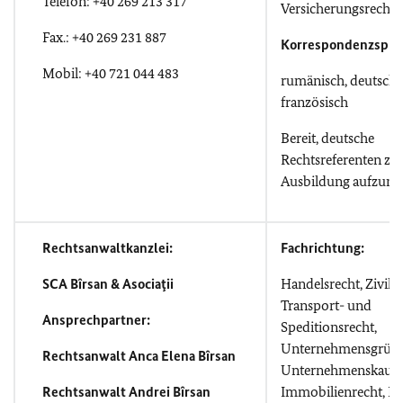
Telefon: +40 269 213 317
Versicherungsrecht
Fax.: +40 269 231 887
Korrespondenzspra
Mobil: +40 721 044 483
rumänisch, deutsch
französisch
Bereit, deutsche
Rechtsreferenten zu
Ausbildung aufzun
Rechtsanwaltkanzlei:
Fachrichtung:
SCA B
îrsan & Asociaţii
Handelsrecht, Zivilre
Transport- und
Ansprechpartner:
Speditionsrecht,
Unternehmensgrün
Rechtsanwalt Anca Elena Bîrsan
Unternehmenskauf,
Rechtsanwalt Andrei Bîrsan
Immobilienrecht, Ba