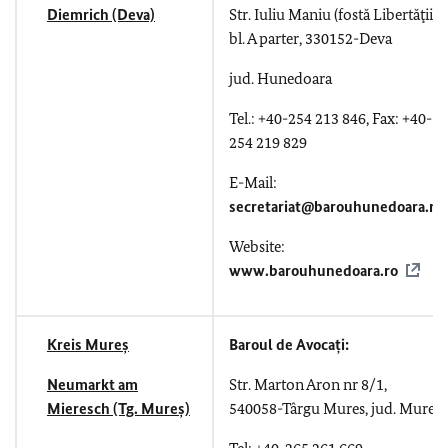
Diemrich (Deva)
Str. Iuliu Maniu (fostă Libertăţii),
bl. A parter, 330152-Deva
jud. Hunedoara
Tel.: +40-254 213 846,
Fax: +40-
254 219 829
E-Mail:
secretariat@barouhunedoara.ro
Website:
www.barouhunedoara.ro
Kreis Mureș
Baroul de Avocați:
Neumarkt am
Str. Marton Aron nr 8/1,
Mieresch (Tg. Mureș)
540058-Târgu Mures, jud. Mureș