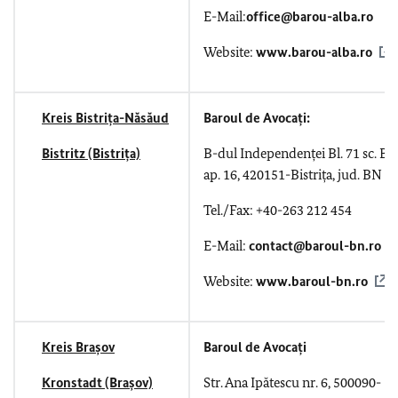
E-Mail:
office@barou-alba.ro
Website:
www.barou-alba.ro
Kreis Bistrița-Năsăud
Baroul de Avocați:
Bistritz (Bistrița)
B-dul Independenței Bl. 71 sc.
B,
ap. 16, 420151-Bistrița, jud. BN
Tel./Fax: +40-263 212 454
E-Mail:
contact@baroul-bn.ro
Website:
www.baroul-bn.ro
Kreis Brașov
Baroul de Avocați
Kronstadt (Brașov)
Str. Ana Ipătescu nr. 6, 500090-