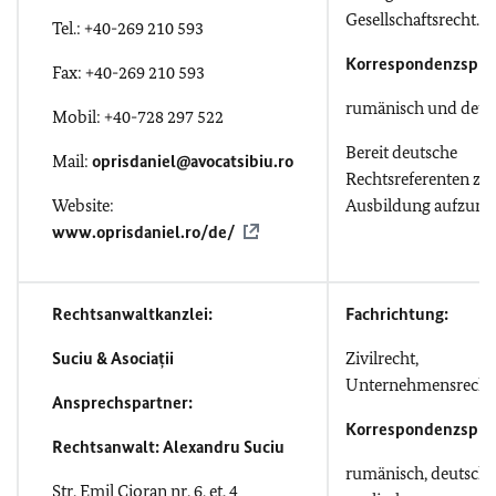
Gesellschaftsrecht.
Tel.: +40-269 210 593
Korrespondenzspra
Fax: +40-269 210 593
rumänisch und deut
Mobil: +40-728 297 522
Bereit deutsche
Mail:
oprisdaniel@avocatsibiu.ro
Rechtsreferenten zu
Website:
Ausbildung aufzun
www.oprisdaniel.ro/de/
Rechtsanwaltkanzlei:
Fachrichtung:
Suciu & Asociații
Zivilrecht,
Unternehmensrecht
Ansprechspartner:
Korrespondenzspra
Rechtsanwalt: Alexandru Suciu
rumänisch, deutsch,
Str. Emil Cioran nr. 6, et. 4