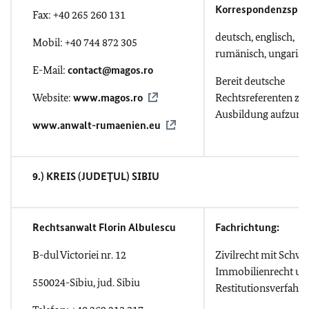
Korrespondenzspra
Fax: +40 265 260 131
deutsch, englisch,
Mobil: +40 744 872 305
rumänisch, ungarisc
E-Mail:
contact@magos.ro
Bereit deutsche
Website:
www.magos.ro
Rechtsreferenten zu
Ausbildung aufzun
www.anwalt-rumaenien.eu
9.) KREIS (JUDEŢUL) SIBIU
Rechtsanwalt Florin Albulescu
Fachrichtung:
B-dul Victoriei nr. 12
Zivilrecht mit Schw
Immobilienrecht un
550024-Sibiu, jud. Sibiu
Restitutionsverfahr