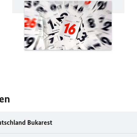
ten
utschland Bukarest