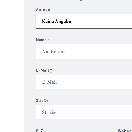
Anrede
Name
*
E-Mail
*
Straße
PLZ
Wohno